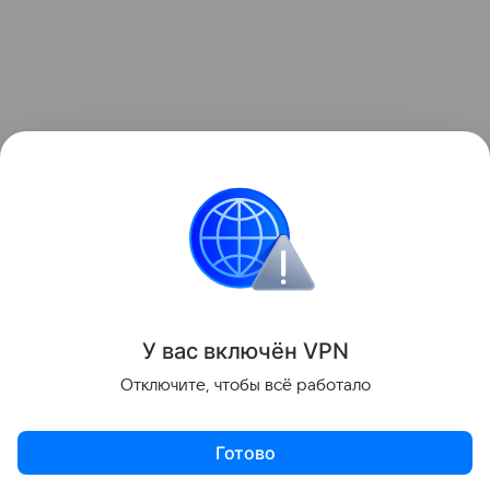
У вас включ
ён
V
P
N
Отключите, чтобы всё работало
Готово