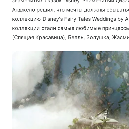
знаменитых сказок Disney. Знаменитый диз
Анджело решил, что мечты должны сбываться
коллекцию Disney's Fairy Tales Weddings by A
коллекции стали самые любимые принцессы 
(Спящая Красавица), Белль, Золушка, Жасми