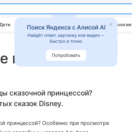
 Дети
Дом
Гороскопы
Стиль жизни
Психология
Поиск Яндекса с Алисой AI
Найдёт ответ, картинку или видео —
быстро и точно
е как в сказке
Попробовать
жды сказочной принцессой?
ых сказок Disney.
ой принцессой? Особенно при просмотре