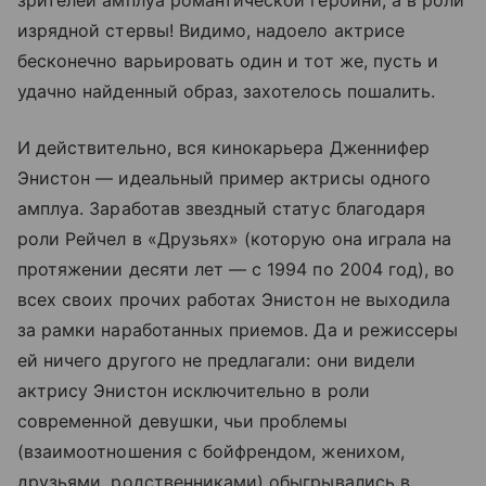
зрителей амплуа романтической героини, а в роли
изрядной стервы! Видимо, надоело актрисе
бесконечно варьировать один и тот же, пусть и
удачно найденный образ, захотелось пошалить.
И действительно, вся кинокарьера Дженнифер
Энистон — идеальный пример актрисы одного
амплуа. Заработав звездный статус благодаря
роли Рейчел в «Друзьях» (которую она играла на
протяжении десяти лет — с 1994 по 2004 год), во
всех своих прочих работах Энистон не выходила
за рамки наработанных приемов. Да и режиссеры
ей ничего другого не предлагали: они видели
актрису Энистон исключительно в роли
современной девушки, чьи проблемы
(взаимоотношения с бойфрендом, женихом,
друзьями, родственниками) обыгрывались в