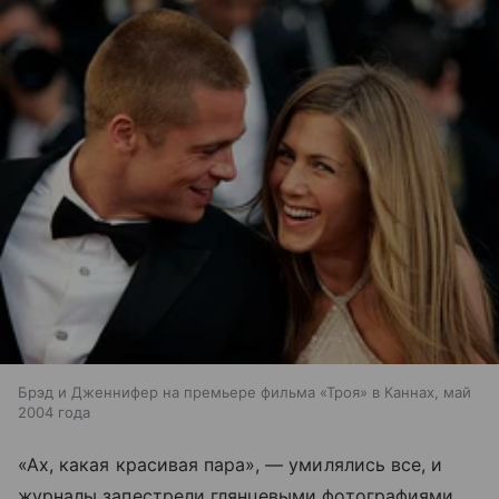
Брэд и Дженнифер на премьере фильма «Троя» в Каннах, май
2004 года
«Ах, какая красивая пара», — умилялись все, и
журналы запестрели глянцевыми фотографиями