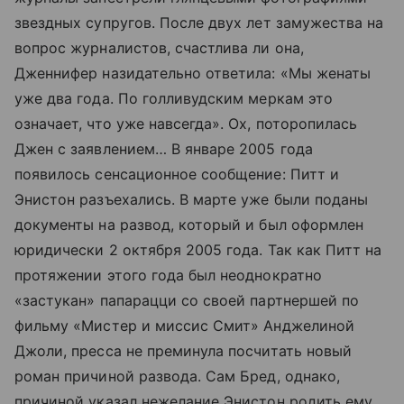
звездных супругов. После двух лет замужества на
вопрос журналистов, счастлива ли она,
Дженнифер назидательно ответила: «Мы женаты
уже два года. По голливудским меркам это
означает, что уже навсегда». Ох, поторопилась
Джен с заявлением… В январе 2005 года
появилось сенсационное сообщение: Питт и
Энистон разъехались. В марте уже были поданы
документы на развод, который и был оформлен
юридически 2 октября 2005 года. Так как Питт на
протяжении этого года был неоднократно
«застукан» папарацци со своей партнершей по
фильму «Мистер и миссис Смит» Анджелиной
Джоли, пресса не преминула посчитать новый
роман причиной развода. Сам Бред, однако,
причиной указал нежелание Энистон родить ему