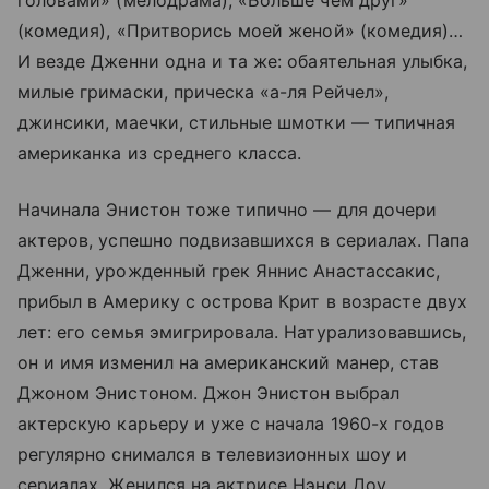
головами» (мелодрама), «Больше чем друг»
(комедия), «Притворись моей женой» (комедия)…
И везде Дженни одна и та же: обаятельная улыбка,
милые гримаски, прическа «а-ля Рейчел»,
джинсики, маечки, стильные шмотки — типичная
американка из среднего класса.
Начинала Энистон тоже типично — для дочери
актеров, успешно подвизавшихся в сериалах. Папа
Дженни, урожденный грек Яннис Анастассакис,
прибыл в Америку с острова Крит в возрасте двух
лет: его семья эмигрировала. Натурализовавшись,
он и имя изменил на американский манер, став
Джоном Энистоном. Джон Энистон выбрал
актерскую карьеру и уже с начала 1960-х годов
регулярно снимался в телевизионных шоу и
сериалах. Женился на актрисе Нэнси Доу