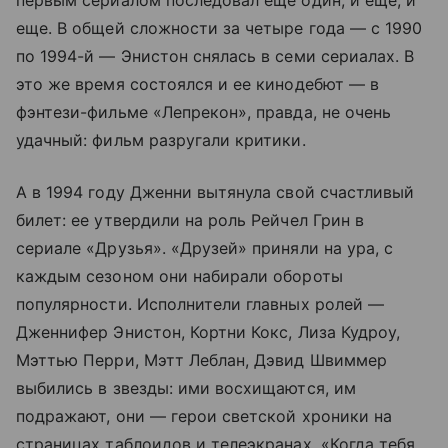
первым сериалом последовал еще один, и еще, и
еще. В общей сложности за четыре года — с 1990
по 1994-й — Энистон снялась в семи сериалах. В
это же время состоялся и ее кинодебют — в
фэнтези-фильме «Лепрекон», правда, не очень
удачный: фильм разругали критики.
А в 1994 году Дженни вытянула свой счастливый
билет: ее утвердили на роль Рейчел Грин в
сериале «Друзья». «Друзей» приняли на ура, с
каждым сезоном они набирали обороты
популярности. Исполнители главных ролей —
Дженнифер Энистон, Кортни Кокс, Лиза Кудроу,
Мэттью Перри, Мэтт Леблан, Дэвид Швиммер
выбились в звезды: ими восхищаются, им
подражают, они — герои светской хроники на
страницах таблоидов и телеэкранах. «Когда тебя