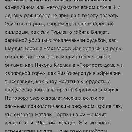
комедийном или мелодраматическом ключе. Ни
одному режиссеру не пришло в голову позвать
Энистон на роль, например, непревзойденной
киллерши, как Уму Турман в «Убить Билла»,
серийной убийцы с покалеченной судьбой, как
Шарлиз Терон в «Монстре». Или хотя бы на роль
героини костюмного или приключенческого
фильма, как Николь Кидман в «Портрете дамы» и
«Холодной горе», как Риз Уизерспун в «Ярмарке
тщеславия», как Киру Найтли в «Гордости и
предубеждении» и «Пиратах Карибского моря».
Не говоря уже о драматических ролях со
сложным психологическим рисунком, вроде тех,
что сыграла Натали Портман в «V – значит
вендетта» и «Черном лебеде». Эти актрисы
перечислены не зря — они тоже приобрели