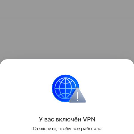
У вас включ
ён
V
P
N
Отключите, чтобы всё работало