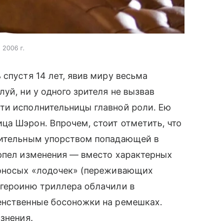
 2006 г.
 спустя 14 лет, явив миру весьма
уй, ни у одного зрителя не вызвав
ти исполнительницы главной роли. Ею
ца Шэрон. Впрочем, стоит отметить, что
вительным упорством попадающей в
ерпел изменения — вместо характерных
роносых «лодочек» (переживающих
 героиню триллера облачили в
женственные босоножки на ремешках.
азнения.