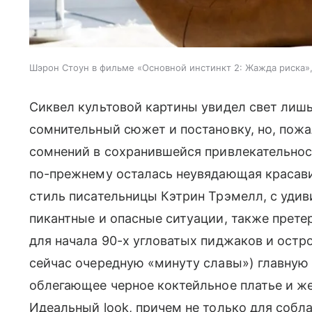
Шэрон Стоун в фильме «Основной инстинкт 2: Жажда риска»,
Сиквел культовой картины увидел свет лишь
сомнительный сюжет и постановку, но, пожал
сомнений в сохранившейся привлекательнос
по-прежнему осталась неувядающая красави
стиль писательницы Кэтрин Трэмелл, с уди
пикантные и опасные ситуации, также прет
для начала 90-х угловатых пиджаков и ост
сейчас очередную «минуту славы») главную
облегающее черное коктейльное платье и 
Идеальный look, причем не только для собл