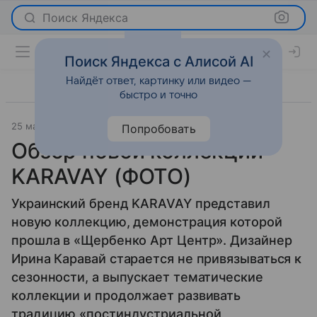
Поиск Яндекса
Поиск Яндекса с Алисой AI
Найдёт ответ, картинку или видео —
быстро и точно
25 марта 2014
VOGUE Украина
Новости
Попробовать
Обзор новой коллекции
KARAVAY (ФОТО)
Украинский бренд KARAVAY представил
новую коллекцию, демонстрация которой
прошла в «Щербенко Арт Центр». Дизайнер
Ирина Каравай старается не привязываться к
сезонности, а выпускает тематические
коллекции и продолжает развивать
традицию «постиндустриальной