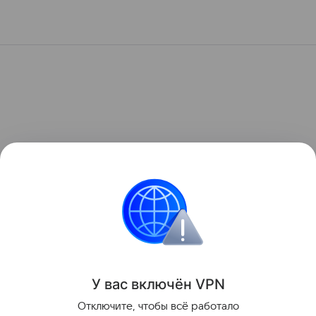
У вас включ
ён
V
P
N
Отключите, чтобы всё работало