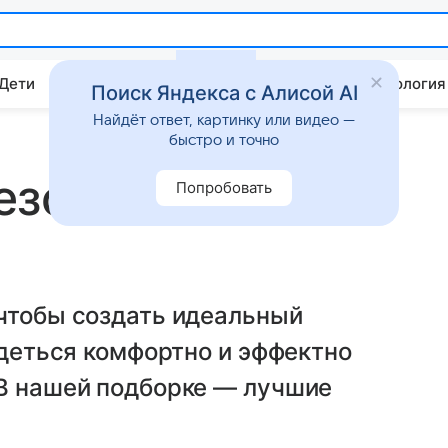
 Дети
Дом
Гороскопы
Стиль жизни
Психология
Поиск Яндекса с Алисой AI
Найдёт ответ, картинку или видео —
быстро и точно
зона: 56
Попробовать
 чтобы создать идеальный
одеться комфортно и эффектно
 В нашей подборке — лучшие