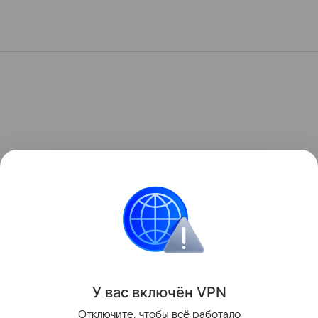
У вас включ
ён
V
P
N
Отключите, чтобы всё работало