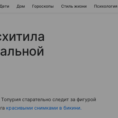
 Дети
Дом
Гороскопы
Стиль жизни
Психология
схитила
еальной
Топурия старательно следит за фигурой
ога
красивыми снимками в бикини.