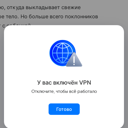
ию, откуда выкладывает свежие
е тело. Но больше всего поклонников
с собачкой.
У вас включ
ён
V
P
N
Отключите, чтобы всё работало
Готово