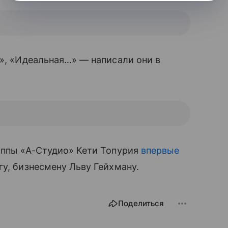
а», «Идеальная…»
—
написали они в
уппы «А-Студио» Кети Топурия
впервые
гу, бизнесмену Льву Гейхману.
Поделиться