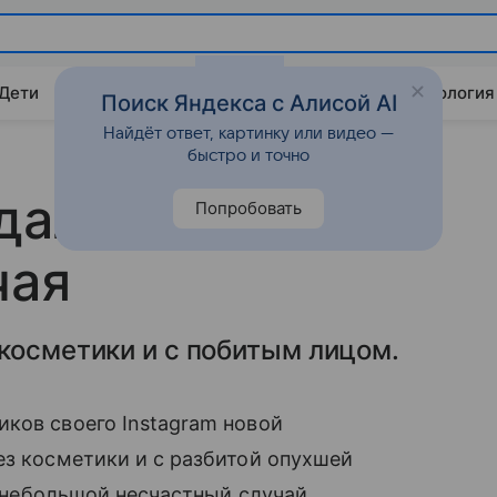
 Дети
Дом
Гороскопы
Стиль жизни
Психология
Поиск Яндекса с Алисой AI
Найдёт ответ, картинку или видео —
быстро и точно
дала из-за
Попробовать
чая
косметики и с побитым лицом.
ков своего Instagram новой
з косметики и с разбитой опухшей
 небольшой несчастный случай.