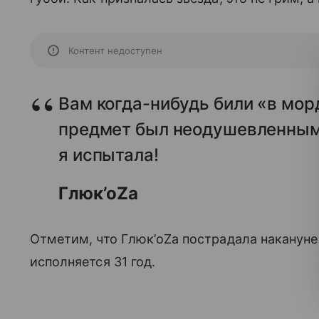
Контент недоступен
Вам когда-нибудь били «в мор
предмет был неодушевленным!
я испытала!
Глюк’oZa
Отметим, что Глюк’oZa пострадала накануне
исполняется 31 год.