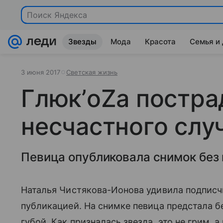
Поиск Яндекса
Звезды
Мода
Красота
Семья и
3 июня 2017
Светская жизнь
Глюк’oZa постра
несчастного слу
Певица опубликовала снимок без 
Наталья Чистякова-Ионова удивила подписчи
публикацией. На снимке певица предстала бе
губой. Как призналась звезда, это не грим, а