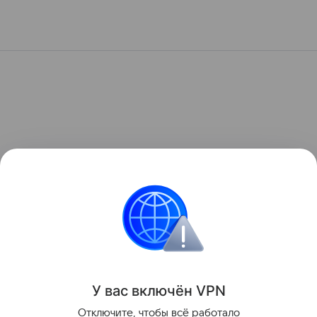
У вас включ
ён
V
P
N
Отключите, чтобы всё работало