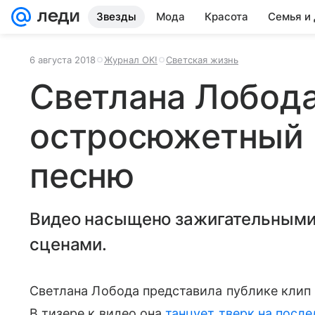
Звезды
Мода
Красота
Семья и
6 августа 2018
Журнал OK!
Светская жизнь
Светлана Лобод
остросюжетный 
песню
Видео насыщено зажигательными
сценами.
Светлана Лобода представила публике клип 
В тизере к видео она
танцует тверк на посл