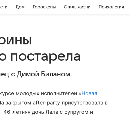
Дети
Дом
Гороскопы
Стиль жизни
Психология
Ирины
о постарела
нец с Димой Биланом.
курсе молодых исполнителей «
Новая
 На закрытом after-party присутствовала в
— 46-летняя дочь Лала с супругом и