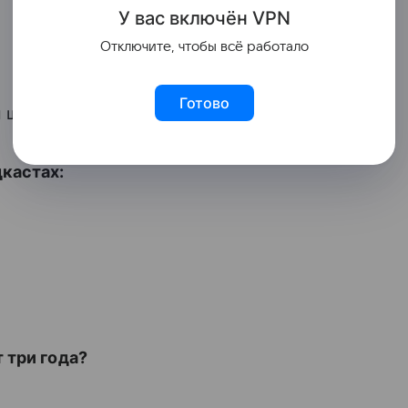
У вас включ
ён
V
P
N
Отключите, чтобы всё работало
Готово
м штука.
дкастах:
 три года?