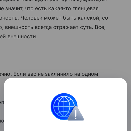
е значит, что есть какая-то глянцевая
рность. Человек может быть калекой, со
, внешность всегда отражает суть. Все,
ей внешности.
ечно. Если вас не заклинило на одном
нтичного свидания?
 когда вам хорошо, вы будете
.