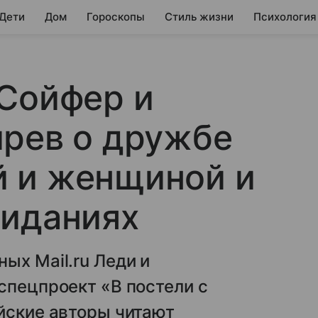
 Дети
Дом
Гороскопы
Стиль жизни
Психология
Сойфер и
ирев о дружбе
 и женщиной и
виданиях
ых Mail.ru Леди и
спецпроект «В постели с
йские авторы читают