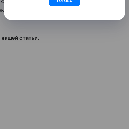
Готово
я с Александром Синюшиным, который
азываает поклонникам
романтические
з нашей статьи.