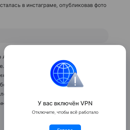
сталась в инстаграме, опубликовав фото
 Алены вдохновил их на занятия
е. «Боже! Какая молодец!», «Очень
», «Пойду тоже коврик расстилать»,
бо-дорого смотреть! Завидую», «Я
лена, так выглядеть, как вы, — мечта
У вас включ
ён
V
P
N
ну с завтрашнего утра, точно!» — пишут
Отключите, чтобы всё работало