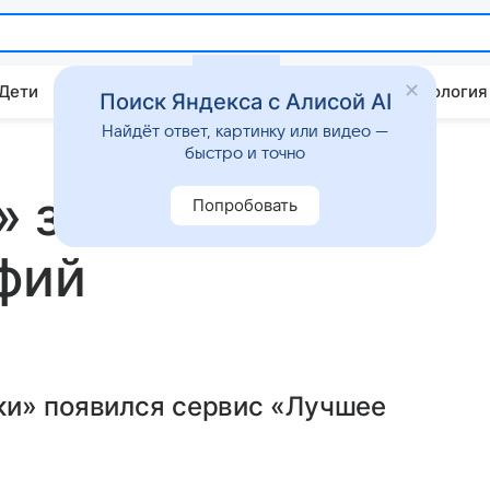
 Дети
Дом
Гороскопы
Стиль жизни
Психология
Поиск Яндекса с Алисой AI
Найдёт ответ, картинку или видео —
быстро и точно
» запустили
Попробовать
фий
ки» появился сервис «Лучшее