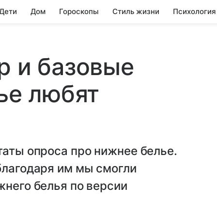
 Дети
Дом
Гороскопы
Стиль жизни
Психология
p и базовые
лье любят
таты опроса про нижнее белье.
благодаря им мы смогли
жнего белья по версии