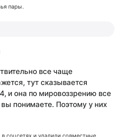
ья пары.
:
ствительно все чаще
ажется, тут сказывается
4, и она по мировоззрению все
у вы понимаете. Поэтому у них
 в соцсетях и удалили совместные