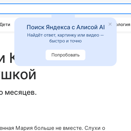
 Дети
Дом
Гороскопы
Стиль жизни
Психология
Поиск Яндекса с Алисой AI
Найдёт ответ, картинку или видео —
быстро и точно
и Королевой
Попробовать
ушкой
о месяцев.
енная Мария больше не вместе. Слухи о