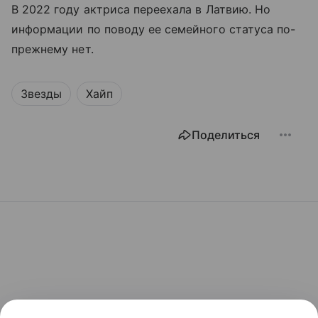
В 2022 году актриса переехала в Латвию. Но
информации по поводу ее семейного статуса по-
прежнему нет.
Звезды
Хайп
Поделиться