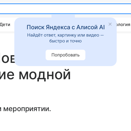
 Дети
Дом
Гороскопы
Стиль жизни
Психология
Поиск Яндекса с Алисой AI
Найдёт ответ, картинку или видео —
быстро и точно
Повереннова
Попробовать
ие модной
м мероприятии.