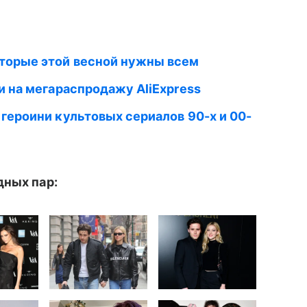
торые этой весной нужны всем
и на мегараспродажу AliExpress
 героини культовых сериалов 90-х и 00-
дных пар: