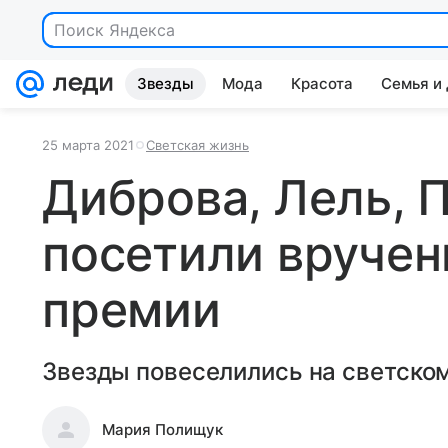
Поиск Яндекса
Звезды
Мода
Красота
Семья и
25 марта 2021
Светская жизнь
Диброва, Лель, 
посетили вручен
премии
Звезды повеселились на светско
Мария Полищук