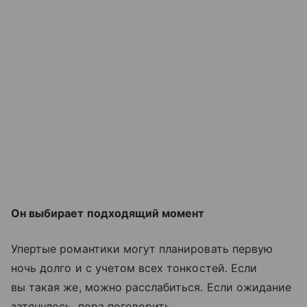
Он выбирает подходящий момент
Упертые романтики могут планировать первую
ночь долго и с учетом всех тонкостей. Если
вы такая же, можно расслабиться. Если ожидание
затянулось, пора поговорить.