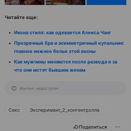
Читайте еще:
Икона стиля: как одевается Алекса Чанг
Прозрачный бра и асимметричный купальник:
главное нижнее белье этой весны
Как мужчины меняются после развода и за
что они мстят бывшим женам
Контент недоступен
Секс
Эксперимент_2_контентролла
Поделиться