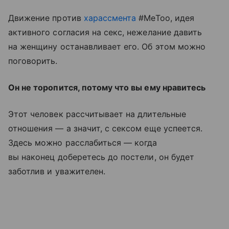
Движение против
харассмента
#MeToo, идея
активного согласия на секс, нежелание давить
на женщину останавливает его. Об этом можно
поговорить.
Он не торопится, потому что вы ему нравитесь
Этот человек рассчитывает на длительные
отношения — а значит, с сексом еще успеется.
Здесь можно расслабиться — когда
вы наконец доберетесь до постели, он будет
заботлив и уважителен.