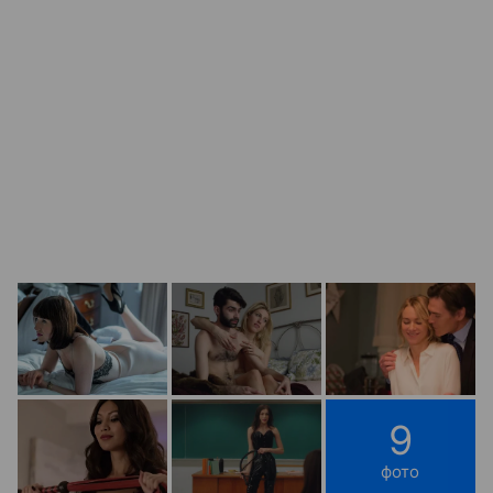
9
фото