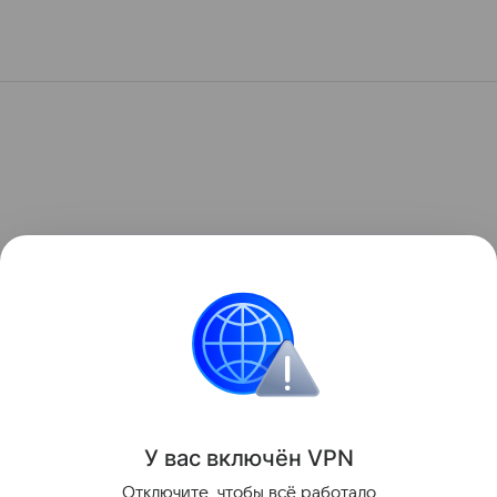
У вас включ
ён
V
P
N
Отключите, чтобы всё работало