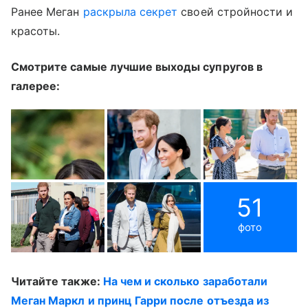
Ранее Меган
раскрыла секрет
своей стройности и
красоты.
Смотрите самые лучшие выходы супругов в
галерее:
51
фото
Читайте также:
На чем и сколько заработали
Меган Маркл и принц Гарри после отъезда из