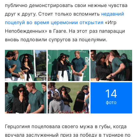
публично демонстрировать свои нежные чувства
друг к другу. Стоит только вспомнить
недавний
поцелуй во время церемонии открытия
«Игр
Непобежденных» в Гааге. На этот раз папарацци
вновь подловили супругов за поцелуями.
14
фото
Герцогиня поцеловала своего мужа в губы, когда
вручала заслуженный приз за победу в турнире по