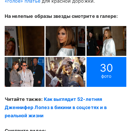
«голое» платье
для красной дорожки.
На нелепые образы звезды смотрите в галере:
30
фото
Читайте также:
Как выглядит 52-летняя
Дженнифер Лопез в бикини в соцсетях и в
реальной жизни
Смотрите видео: