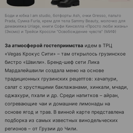
Боди и юбка I am studio, ботфорты Аsh, очки Gresso, пальто
Prada, Сумка Furla, крем для тела Sammy Beauty, молочко для
демакияжа Uriage, книги Софи Кинселла «Просто люби жизнь»
(Эксмо) и Трейси Кроссли "Освобождение чувств" (МИФ)
За атмосферой гостеприимства
идем в ТРЦ
«Vegas Крокус Сити» – там открылось грузинское
бистро «Швили». Бренд-шеф сети Лика
Мардалейшвили создала меню на основе
традиционных грузинских рецептов: хачапури,
салат с хрустящими баклажанами, хинкали, мчади,
оджахури, пхали и др. Среди напитков – айран,
согревающие чаи и домашние лимонады на
основе ягод и трав. В винной карте представлена
подборка из самых известных винодельческих
регионов – от Грузии до Чили.