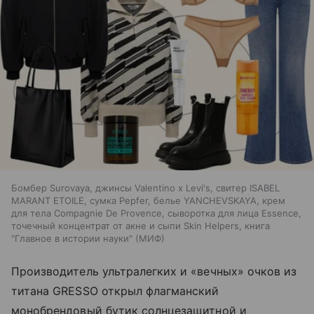
Бомбер Surovaya, джинсы Valentino x Levi's, свитер ISABEL
MARANT ETOILE, сумка Pepfer, белье YANCHEVSKAYA, крем
для тела Compagnie De Provence, сыворотка для лица Еssence,
точечный концентрат от акне и сыпи Skin Helpers, книга
"Главное в истории науки" (МИФ)
Производитель ультралегких и «вечных» очков из
титана GRESSO открыл флагманский
монобрендовый бутик солнцезащитной и