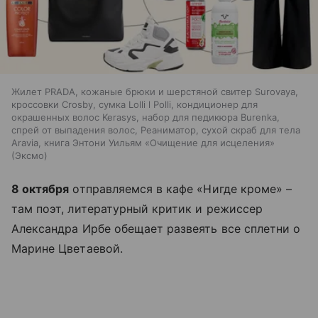
Жилет PRADA, кожаные брюки и шерстяной свитер Surovaya,
кроссовки Сrosby, сумка Lolli l Polli, кондиционер для
окрашенных волос Kerasys, набор для педикюра Burenka,
спрей от выпадения волос, Реаниматор, сухой скраб для тела
Aravia, книга Энтони Уильям «Очищение для исцеления»
(Эксмо)
8 октября
отправляемся в кафе «Нигде кроме» –
там поэт, литературный критик и режиссер
Александра Ирбе обещает развеять все сплетни о
Марине Цветаевой.