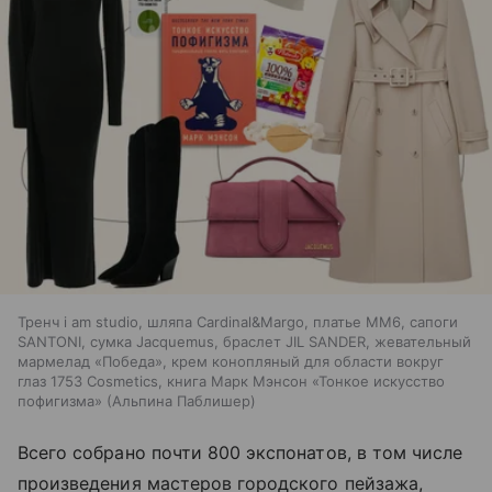
Тренч i am studio, шляпа Cardinal&Margo, платье MM6, сапоги
SANTONI, сумка Jacquemus, браслет JIL SANDER, жевательный
мармелад «Победа», крем конопляный для области вокруг
глаз 1753 Cosmetics, книга Марк Мэнсон «Тонкое искусство
пофигизма» (Альпина Паблишер)
Всего собрано почти 800 экспонатов, в том числе
произведения мастеров городского пейзажа,