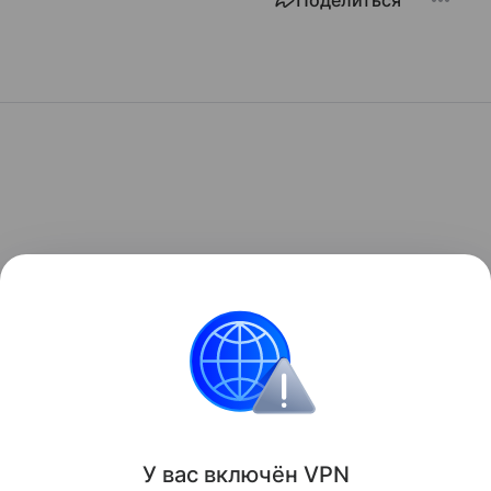
Поделиться
У вас включ
ён
V
P
N