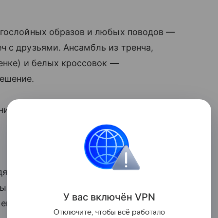
огослойных образов и любых поводов —
 с друзьями. Ансамбль из тренча,
енке) и белых кроссовок —
ешение.
ить на каблуки.
дят изделия из
трикотажа
. И они отлично
ыграете на контрастах: например,
У вас включ
ён
V
P
N
 его черным низом.
Отключите, чтобы всё работало