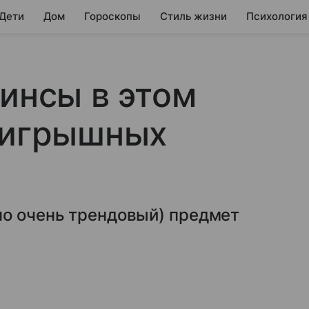
 Дети
Дом
Гороскопы
Стиль жизни
Психология
гинсы в этом
оигрышных
но очень трендовый) предмет