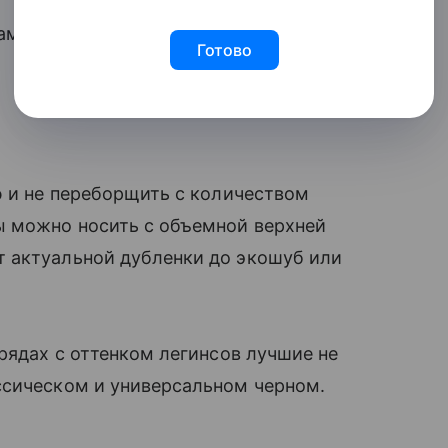
ми, так и более теплой обувью —
Готово
ю и не переборщить с количеством
ы можно носить с объемной верхней
 актуальной дубленки до экошуб или
рядах с оттенком легинсов лучшие не
ссическом и универсальном черном.