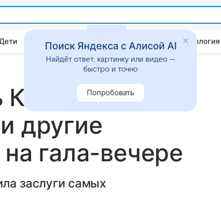
 Дети
Дом
Гороскопы
Стиль жизни
Психология
Поиск Яндекса с Алисой AI
Найдёт ответ, картинку или видео —
быстро и точно
 Клуни,
Попробовать
и другие
 на гала-вечере
ила заслуги самых