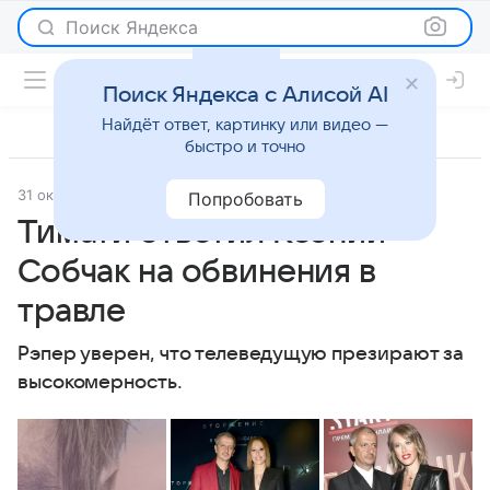
Поиск Яндекса
Поиск Яндекса с Алисой AI
Найдёт ответ, картинку или видео —
быстро и точно
31 октября 2022
Super.ru
Светская жизнь
Попробовать
Тимати ответил Ксении
Собчак на обвинения в
травле
Рэпер уверен, что телеведущую презирают за
высокомерность.