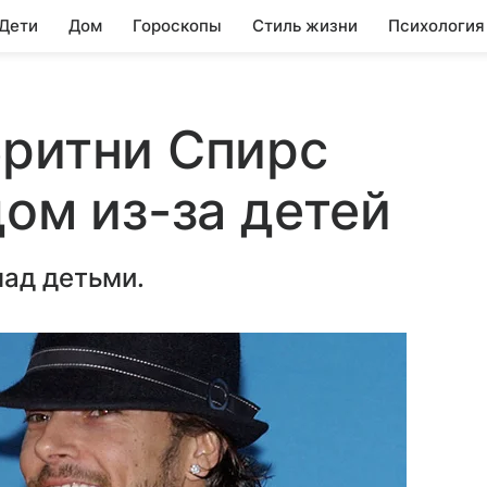
 Дети
Дом
Гороскопы
Стиль жизни
Психология
Бритни Спирс
дом из-за детей
над детьми.