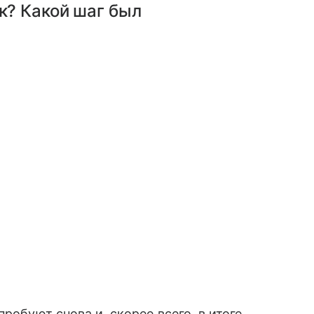
к? Какой шаг был
робуют снова и, скорее всего, в итоге