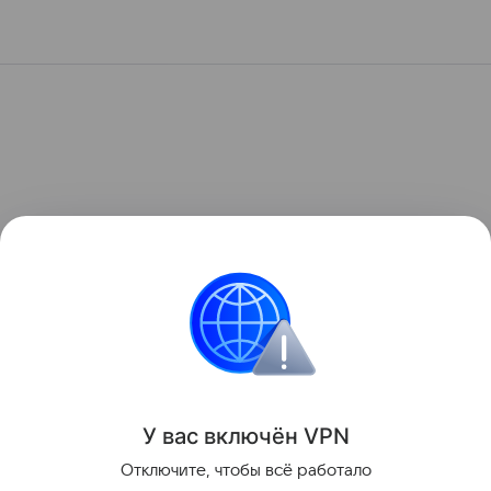
У вас включ
ён
V
P
N
Отключите, чтобы всё работало