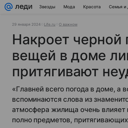
Звезды
Мода
Красота
Семья и
29 января 2024
Life.ru
О важном
Накроет черной 
вещей в доме ли
притягивают неу
«Главней всего погода в доме, а 
вспоминаются слова из знаменито
атмосфера жилища очень влияет н
полно предметов, притягивающих 