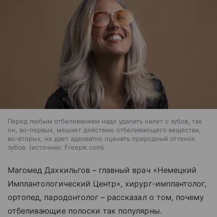
Перед любым отбеливанием надо удалить налет с зубов, так
он, во-первых, мешает действию отбеливающего вещества,
во-вторых, не дает адекватно оценить природный оттенок
зубов.
источник:
Freepik.com
Магомед Дахкильгов – главный врач «Немецкий
Имплантологический Центр», хирург-имплантолог,
ортопед, пародонтолог – рассказал о том, почему
отбеливающие полоски так популярны.