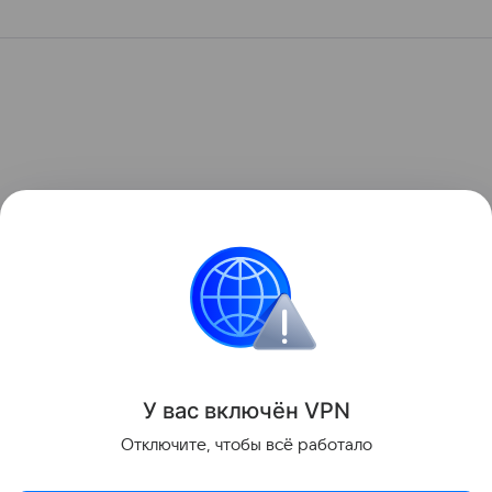
У вас включ
ён
V
P
N
Отключите, чтобы всё работало