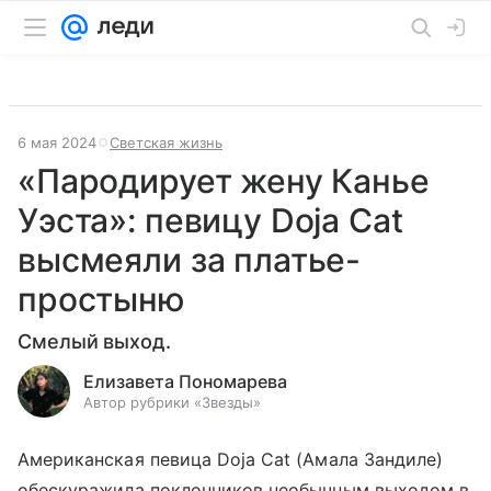
6 мая 2024
Светская жизнь
«Пародирует жену Канье
Уэста»: певицу Doja Cat
высмеяли за платье-
простыню
Смелый выход.
Елизавета Пономарева
Автор рубрики «Звезды»
Американская певица Doja Cat (Амала Зандиле)
обескуражила поклонников необычным выходом в