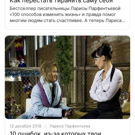
Как перестать тиранить саму себя
Бестселлер писательницы Ларисы Парфентьевой
«100 способов изменить жизнь» и правда помог
многим людям стать счастливее. А теперь Лариса
выпустила новую книгу «Алфавит жизненных
историй». Читай книгу и стань автором
12 декабря 2018
Лариса Парфентьева
10 ошибок, из-за которых твои