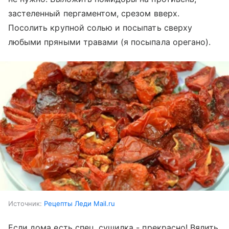
застеленный пергаментом, срезом вверх.
Посолить крупной солью и посыпать сверху
любыми пряными травами (я посыпала орегано).
Источник:
Рецепты Леди Mail.ru
Если дома есть спец. сушилка - прекрасно! Вялить