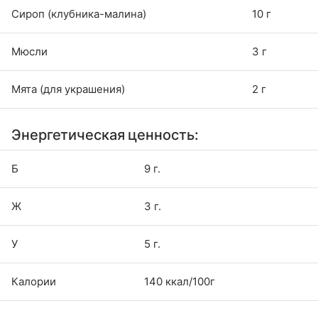
Сироп (клубника-малина)
10 г
Мюсли
3 г
Мята (для украшения)
2 г
Энергетическая ценность:
Б
9 г.
Ж
3 г.
У
5 г.
Калории
140 ккал/100г