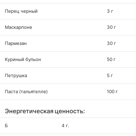
Перец черный
3 г
Маскарпоне
30 г
Пармезан
30 г
Куриный бульон
50 г
Петрушка
5 г
Паста (тальятелле)
100 г
Энергетическая ценность:
Б
4 г.