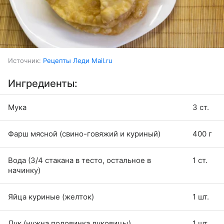
Источник:
Рецепты Леди Mail.ru
Ингредиенты:
Мука
3 ст.
Фарш мясной (свино-говяжий и куриный)
400 г
Вода (3/4 стакана в тесто, остальное в
1 ст.
начинку)
Яйца куриные (желток)
1 шт.
Лук (нужна половинка луковицы)
1 шт.