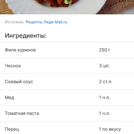
Источник:
Рецепты Леди Mail.ru
Ингредиенты:
Филе куриное
250 г
Чеснок
3 шт.
Соевый соус
2 ст.л.
Мед
1 ч.л.
Томатная паста
1 ч.л.
Перец
1 по вкусу