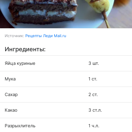
Источник:
Рецепты Леди Mail.ru
Ингредиенты:
Яйца куриные
3 шт.
Мука
1 ст.
Сахар
2 ст.
Какао
3 ст.л.
Разрыхлитель
1 ч.л.