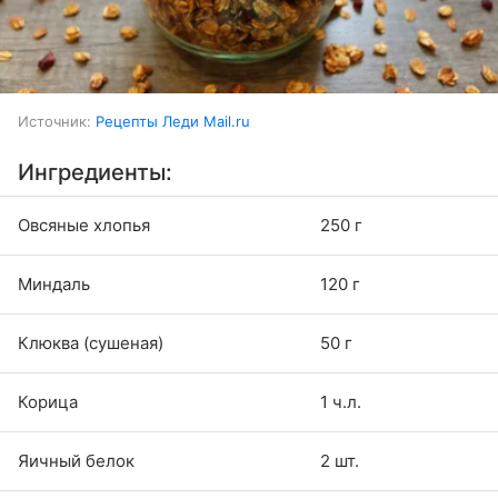
Источник:
Рецепты Леди Mail.ru
Ингредиенты:
Овсяные хлопья
250 г
Миндаль
120 г
Клюква (сушеная)
50 г
Корица
1 ч.л.
Яичный белок
2 шт.