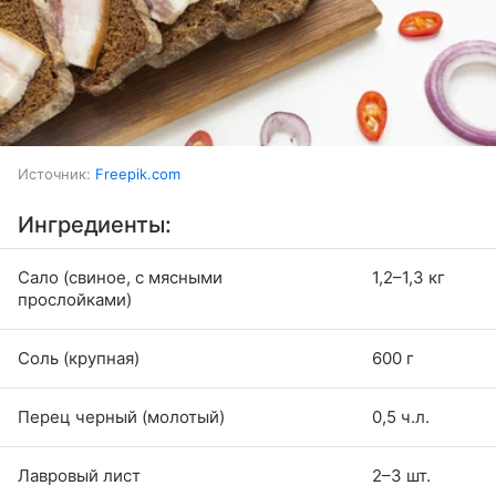
Источник:
Freepik.com
Ингредиенты:
Сало (свиное, с мясными
1,2–1,3 кг
прослойками)
Соль (крупная)
600 г
Перец черный (молотый)
0,5 ч.л.
Лавровый лист
2–3 шт.