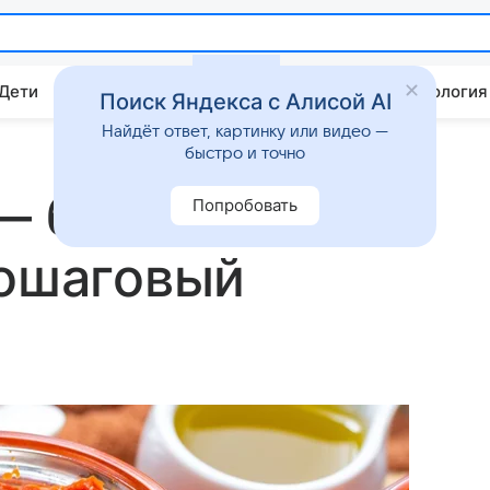
 Дети
Дом
Гороскопы
Стиль жизни
Психология
Поиск Яндекса с Алисой AI
Найдёт ответ, картинку или видео —
быстро и точно
 — бюджетная и
Попробовать
пошаговый