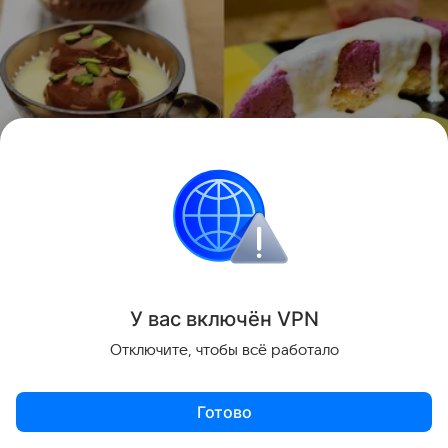
Слева - фото из книги, справа - фото автора
Ингредиенты:
У вас включ
ён
V
P
N
Отключите, чтобы всё работало
Готово