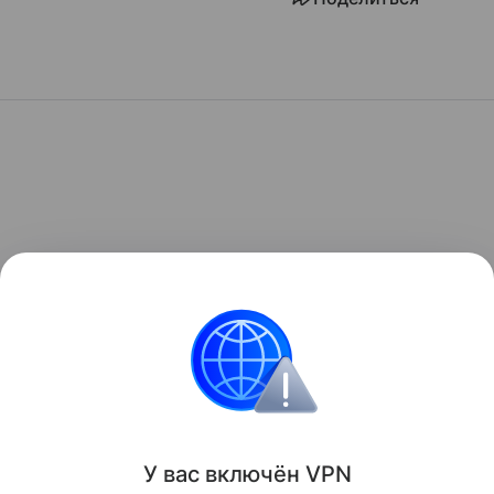
У вас включ
ён
V
P
N