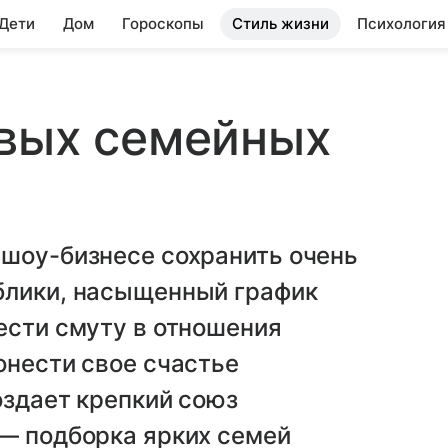
 Дети
Дом
Гороскопы
Стиль жизни
Психология
ивых семейных
 шоу-бизнесе сохранить очень
блики, насыщенный график
ести смуту в отношения
онести свое счастье
оздает крепкий союз
 — подборка ярких семей