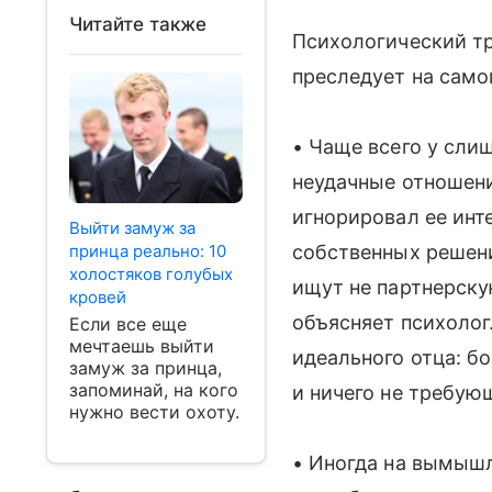
Читайте также
Психологический т
преследует на само
• Чаще всего у сли
неудачные отношения
игнорировал ее инт
Выйти замуж за
принца реально: 10
собственных решени
холостяков голубых
ищут не партнерску
кровей
объясняет психолог
Если все еще
мечтаешь выйти
идеального отца: бог
замуж за принца,
запоминай, на кого
и ничего не требующ
нужно вести охоту.
• Иногда на вымыш