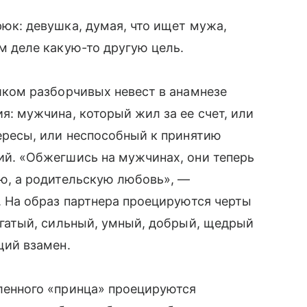
рюк: девушка, думая, что ищет мужа,
м деле какую-то другую цель.
шком разборчивых невест в анамнезе
: мужчина, который жил за ее счет, или
ересы, или неспособный к принятию
й. «Обжегшись на мужчинах, они теперь
ю, а родительскую любовь», —
. На образ партнера проецируются черты
атый, сильный, умный, добрый, щедрый
ий взамен.
ленного «принца» проецируются