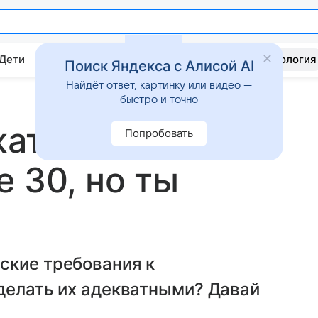
 Дети
Дом
Гороскопы
Стиль жизни
Психология
Поиск Яндекса с Алисой AI
Найдёт ответ, картинку или видео —
быстро и точно
ать планку»,
Попробовать
 30, но ты
ские требования к
делать их адекватными? Давай