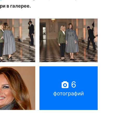
и в галерее.
6
фотографий