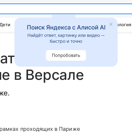
 Дети
Дом
Гороскопы
Стиль жизни
Психология
Поиск Яндекса с Алисой AI
Найдёт ответ, картинку или видео —
быстро и точно
затмила Брижит
Попробовать
е в Версале
же.
в рамках проходящих в Париже