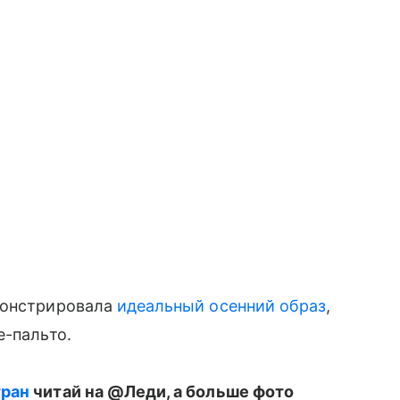
монстрировала
идеальный осенний образ
,
е-пальто.
тран
читай на @Леди, а больше фото